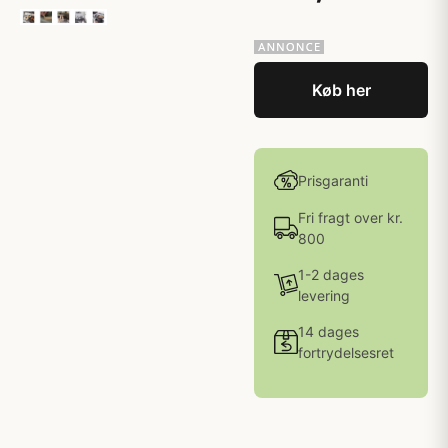
Køb her
Prisgaranti
Fri fragt over kr.
800
1-2 dages
levering
14 dages
fortrydelsesret