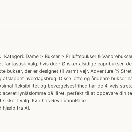
Kategori: Dame > Bukser > Friluftsbukser & Vandrebukser. 
 fantastisk valg, hvis du: - Ønsker alsidige capribukser, de
e bukser, der er designet til varmt vejr. Adventure ¾ Stret
afslappet hverdagsbrug. Disse lette og åndbare bukser har 
imal fleksibilitet og bevægelsesfrihed har de 4-vejs stretc
aceret lynlåslomme på låret, perfekt til at opbevare din te
 sikkert valg. Køb hos RevolutionRace.
 hjælp fra AI.