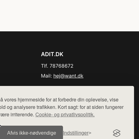
ADIT.DK
Tlf. 78768672
Mail:
hej@want.dk
Cookie- og privatlivspolitik
å vores hjemmeside for at forbedre din oplevelse, vise
ld og analysere trafikken. Kort sagt: for at siden fungerer
være irriterende.
Cookie- og privatlivspolitik.
r sælges ikke varer fra denne side - vi henviser til de shops,
Afvis ikke‑nødvendige
Indstillinger