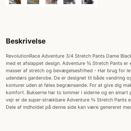
Beskrivelse
RevolutionRace Adventure 3/4 Stretch Pants Dame Black. 
med et afslappet design. Adventure ¾ Stretch Pants er et
masser af stretch og bevægelsesfrihed - Har brug for lett
udendørs garderobe. De er designet til både vandring og 
konturer uden at føles begrænsende. For at give dig maks
komfort. Bukserne har to lommer i siderne og en smart pl
vejr er de super-strækbare Adventure ¾ Stretch Pants et
Dele af indholdet på denne side kan være genereret med