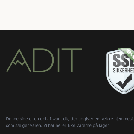
Denne side er en del af want.dk, der udgiver en række hjemmeside
som sælger varen. Vi har heller ikke varerne på lager.