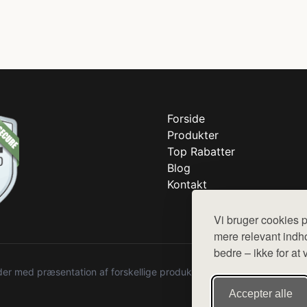
Forside
Produkter
Top Rabatter
Blog
Kontakt
Vi bruger cookies p
mere relevant indho
bedre – ikke for at 
r med præsentation af forskellige produkter fra diverse webshops. De
Accepter alle