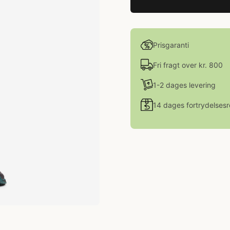
Prisgaranti
Fri fragt over kr. 800
1-2 dages levering
14 dages fortrydelsesr