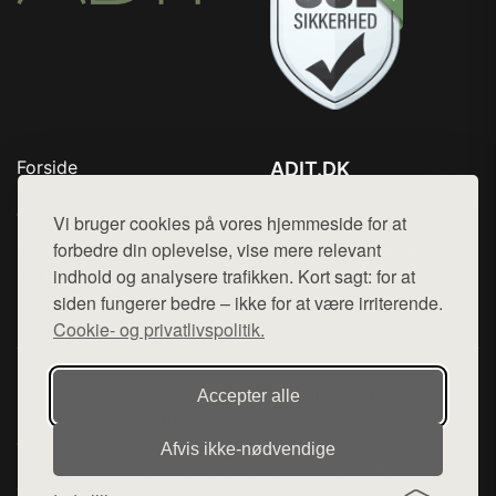
Forside
ADIT.DK
Produkter
Tlf. 78768672
Top Rabatter
Vi bruger cookies på vores hjemmeside for at
Mail:
hej@want.dk
Blog
forbedre din oplevelse, vise mere relevant
Kontakt
indhold og analysere trafikken. Kort sagt: for at
Cookie- og privatlivspolitik
siden fungerer bedre – ikke for at være irriterende.
Cookie- og privatlivspolitik.
Denne side er en del af want.dk, der udgiver en række
Accepter alle
hjemmesider med præsentation af forskellige produkter fra
diverse webshops. Der sælges ikke varer fra denne side - vi
Afvis ikke‑nødvendige
henviser til de shops, som sælger varen. Vi har heller ikke
varerne på lager.