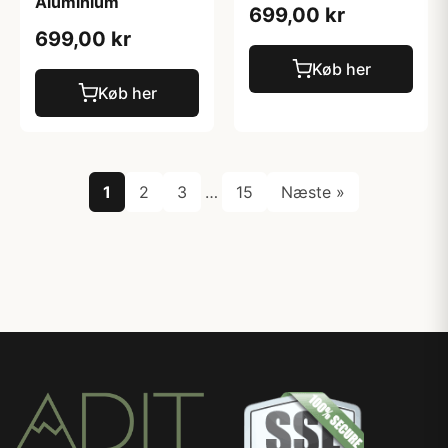
Aluminium
699,00 kr
699,00 kr
Køb her
Køb her
1
2
3
…
15
Næste »