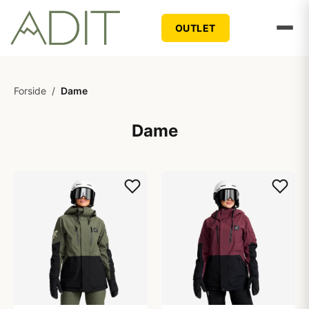
OUTLET
Forside
/
Dame
Dame