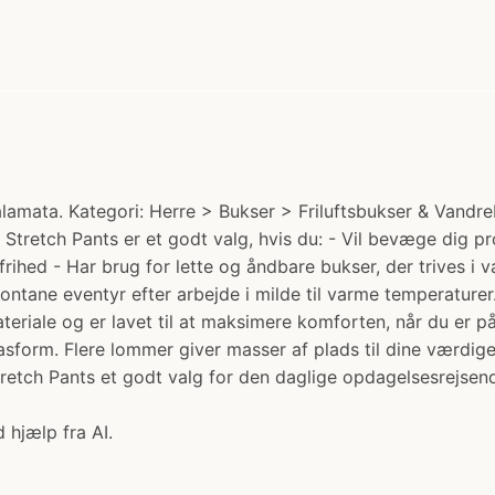
mata. Kategori: Herre > Bukser > Friluftsbukser & Vandreb
Stretch Pants er et godt valg, hvis du: - Vil bevæge dig pro
ihed - Har brug for lette og åndbare bukser, der trives i 
pontane eventyr efter arbejde i milde til varme temperature
materiale og er lavet til at maksimere komforten, når du er
e pasform. Flere lommer giver masser af plads til dine værd
tretch Pants et godt valg for den daglige opdagelsesrejsen
 hjælp fra AI.