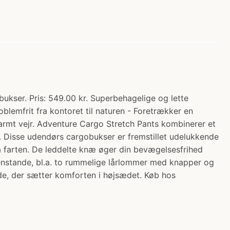
ukser. Pris: 549.00 kr. Superbehagelige og lette
blemfrit fra kontoret til naturen - Foretrækker en
varmt vejr. Adventure Cargo Stretch Pants kombinerer et
r. Disse udendørs cargobukser er fremstillet udelukkende
 på farten. De leddelte knæ øger din bevægelsesfrihed
igenstande, bl.a. to rummelige lårlommer med knapper og
de, der sætter komforten i højsædet. Køb hos