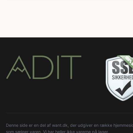
Denne side er en del af want.dk, der udgiver en række hjemmeside
som sælger varen. Vi har heller ikke varerne på lager.