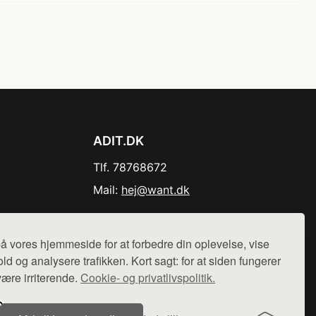
ADIT.DK
Tlf. 78768672
Mail:
hej@want.dk
Cookie- og privatlivspolitik
å vores hjemmeside for at forbedre din oplevelse, vise
ld og analysere trafikken. Kort sagt: for at siden fungerer
være irriterende.
Cookie- og privatlivspolitik.
r sælges ikke varer fra denne side - vi henviser til de shops,