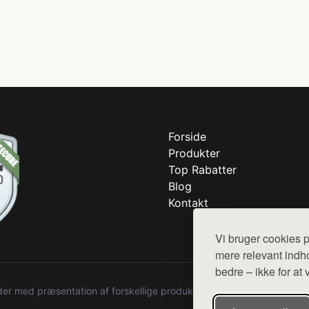
Forside
Produkter
Top Rabatter
Blog
Kontakt
Vi bruger cookies p
mere relevant indho
bedre – ikke for at 
r med præsentation af forskellige produkter fra diverse webshops. De