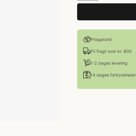
Prisgaranti
Fri fragt over kr. 800
1-2 dages levering
14 dages fortrydelsesr