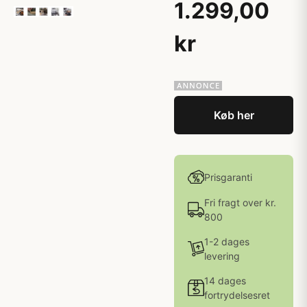
1.299,00
kr
Køb her
Prisgaranti
Fri fragt over kr.
800
1-2 dages
levering
14 dages
fortrydelsesret