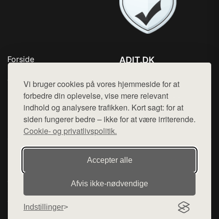
Forside
ADIT.DK
Produkter
Tlf. 78768672
Top Rabatter
Vi bruger cookies på vores hjemmeside for at
Mail:
hej@want.dk
Blog
forbedre din oplevelse, vise mere relevant
Kontakt
indhold og analysere trafikken. Kort sagt: for at
Cookie- og privatlivspolitik
siden fungerer bedre – ikke for at være irriterende.
Cookie- og privatlivspolitik.
Denne side er en del af want.dk, der udgiver en række
Accepter alle
hjemmesider med præsentation af forskellige produkter fra
diverse webshops. Der sælges ikke varer fra denne side - vi
Afvis ikke‑nødvendige
henviser til de shops, som sælger varen. Vi har heller ikke
varerne på lager.
Indstillinger