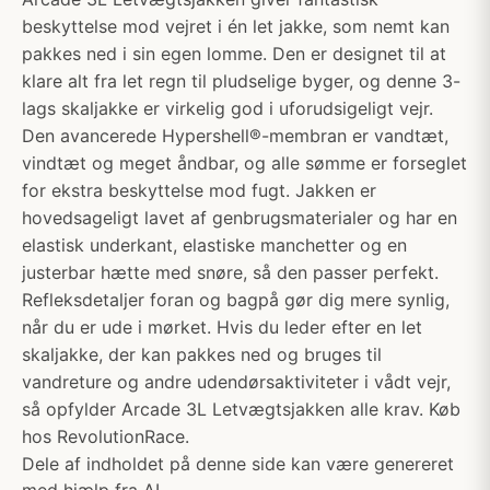
beskyttelse mod vejret i én let jakke, som nemt kan
pakkes ned i sin egen lomme. Den er designet til at
klare alt fra let regn til pludselige byger, og denne 3-
lags skaljakke er virkelig god i uforudsigeligt vejr.
Den avancerede Hypershell®-membran er vandtæt,
vindtæt og meget åndbar, og alle sømme er forseglet
for ekstra beskyttelse mod fugt. Jakken er
hovedsageligt lavet af genbrugsmaterialer og har en
elastisk underkant, elastiske manchetter og en
justerbar hætte med snøre, så den passer perfekt.
Refleksdetaljer foran og bagpå gør dig mere synlig,
når du er ude i mørket. Hvis du leder efter en let
skaljakke, der kan pakkes ned og bruges til
vandreture og andre udendørsaktiviteter i vådt vejr,
så opfylder Arcade 3L Letvægtsjakken alle krav. Køb
hos RevolutionRace.
Dele af indholdet på denne side kan være genereret