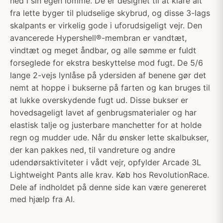
ned i sin egen lomme. De er designet til at klare alt
fra lette byger til pludselige skybrud, og disse 3-lags
skalpants er virkelig gode i uforudsigeligt vejr. Den
avancerede Hypershell®-membran er vandtæt,
vindtæt og meget åndbar, og alle sømme er fuldt
forseglede for ekstra beskyttelse mod fugt. De 5/6
lange 2-vejs lynlåse på ydersiden af benene gør det
nemt at hoppe i bukserne på farten og kan bruges til
at lukke overskydende fugt ud. Disse bukser er
hovedsageligt lavet af genbrugsmaterialer og har
elastisk talje og justerbare manchetter for at holde
regn og mudder ude. Når du ønsker lette skalbukser,
der kan pakkes ned, til vandreture og andre
udendørsaktiviteter i vådt vejr, opfylder Arcade 3L
Lightweight Pants alle krav. Køb hos RevolutionRace.
Dele af indholdet på denne side kan være genereret
med hjælp fra AI.