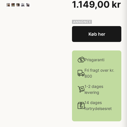
1.149,00 kr
Køb her
Prisgaranti
Fri fragt over kr.
800
1-2 dages
levering
14 dages
fortrydelsesret