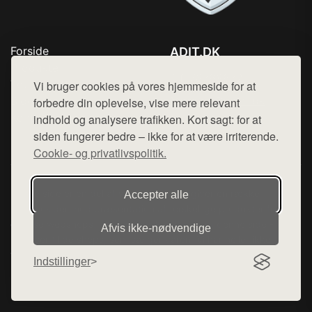
Forside
ADIT.DK
Produkter
Tlf. 78768672
Top Rabatter
Vi bruger cookies på vores hjemmeside for at
Mail:
hej@want.dk
Blog
forbedre din oplevelse, vise mere relevant
Kontakt
indhold og analysere trafikken. Kort sagt: for at
Cookie- og privatlivspolitik
siden fungerer bedre – ikke for at være irriterende.
Cookie- og privatlivspolitik.
Denne side er en del af want.dk, der udgiver en række
Accepter alle
hjemmesider med præsentation af forskellige produkter fra
diverse webshops. Der sælges ikke varer fra denne side - vi
Afvis ikke‑nødvendige
henviser til de shops, som sælger varen. Vi har heller ikke
varerne på lager.
Indstillinger
© 2026 adit.dk. Alle rettigheder forbeholdes.