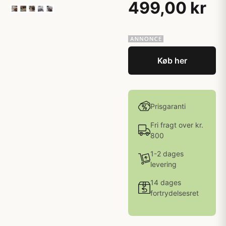
499,00 kr
Køb her
Prisgaranti
Fri fragt over kr.
800
1-2 dages
levering
14 dages
fortrydelsesret