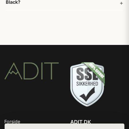
Black?
Forside
ADIT.DK
Produkter