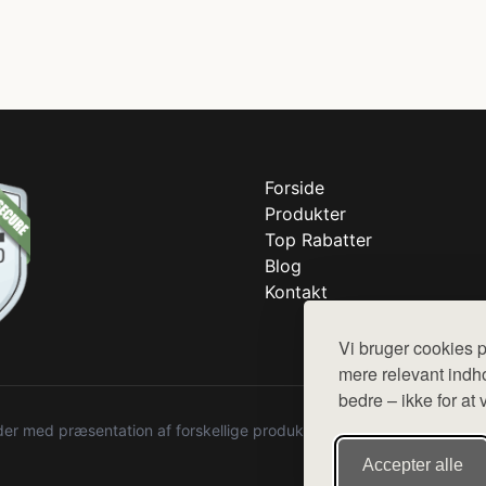
Forside
Produkter
Top Rabatter
Blog
Kontakt
Vi bruger cookies p
mere relevant indho
bedre – ikke for at 
r med præsentation af forskellige produkter fra diverse webshops. De
Accepter alle