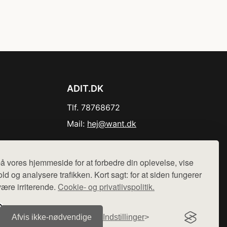
ADIT.DK
Tlf. 78768672
Mail:
hej@want.dk
Cookie- og privatlivspolitik
å vores hjemmeside for at forbedre din oplevelse, vise
ld og analysere trafikken. Kort sagt: for at siden fungerer
være irriterende.
Cookie- og privatlivspolitik.
r sælges ikke varer fra denne side - vi henviser til de shops,
Afvis ikke‑nødvendige
Indstillinger