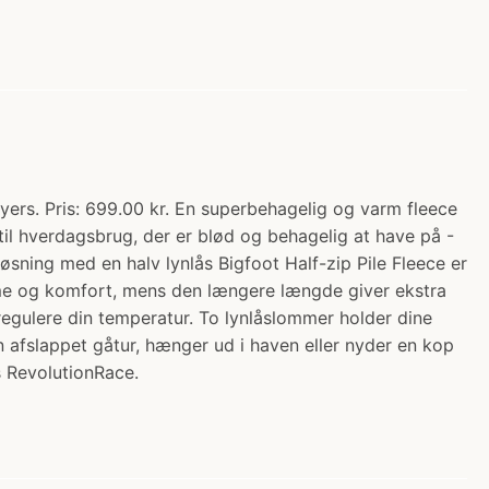
ers. Pris: 699.00 kr. En superbehagelig og varm fleece
til hverdagsbrug, der er blød og behagelig at have på -
sning med en halv lynlås Bigfoot Half-zip Pile Fleece er
arme og komfort, mens den længere længde giver ekstra
regulere din temperatur. To lynlåslommer holder dine
n afslappet gåtur, hænger ud i haven eller nyder en kop
s RevolutionRace.