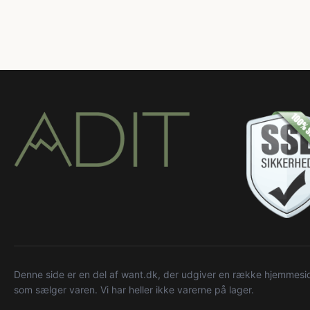
Denne side er en del af want.dk, der udgiver en række hjemmeside
som sælger varen. Vi har heller ikke varerne på lager.