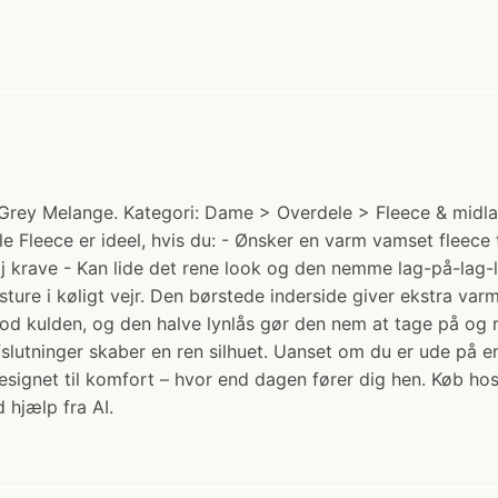
Grey Melange. Kategori: Dame > Overdele > Fleece & midlay
e Fleece er ideel, hvis du: - Ønsker en varm vamset fleece 
 krave - Kan lide det rene look og den nemme lag-på-lag-lø
sture i køligt vejr. Den børstede inderside giver ekstra v
od kulden, og den halve lynlås gør den nem at tage på og 
fslutninger skaber en ren silhuet. Uanset om du er ude på e
signet til komfort – hvor end dagen fører dig hen. Køb ho
 hjælp fra AI.