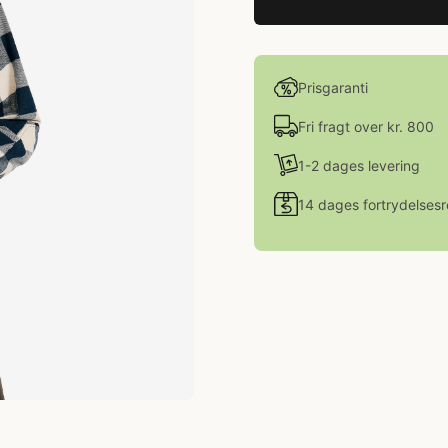
Prisgaranti
Fri fragt over kr. 800
1-2 dages levering
14 dages fortrydelsesr