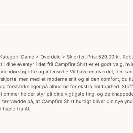
tegori: Dame > Overdele > Skjorter. Pris: 529.00 kr. Robus
til dine eventyr i det fri! Campfire Shirt er et godt valg, h
udendørstøj ofte og intensivt - Vil have en overdel, der kan
skjorte, men med et moderne snit og al den komfort, du ku
og forstærkninger på albuerne for ekstra holdbarhed. Stoff
brystlommer holder styr på dine vigtigste ting, og de knappe
vi tør vædde på, at Campfire Shirt hurtigt bliver din nye yn
 hjælp fra AI.