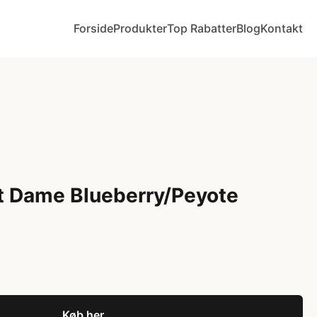
Forside
Produkter
Top Rabatter
Blog
Kontakt
t Dame Blueberry/Peyote
Køb her