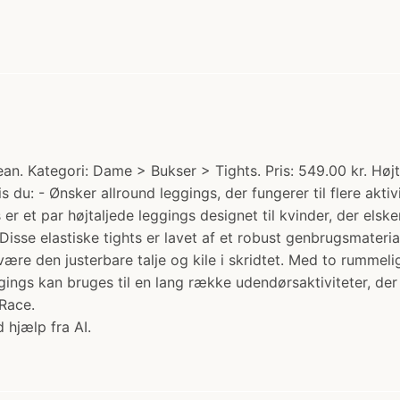
. Kategori: Dame > Bukser > Tights. Pris: 549.00 kr. Højt
 du: - Ønsker allround leggings, der fungerer til flere aktiv
 er et par højtaljede leggings designet til kvinder, der elsk
sse elastiske tights er lavet af et robust genbrugsmateria
ære den justerbare talje og kile i skridtet. Med to rummelig
gings kan bruges til en lang række udendørsaktiviteter, de
nRace.
 hjælp fra AI.