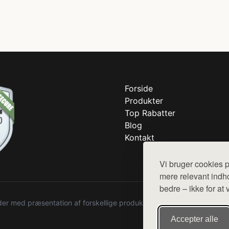
Forside
Produkter
Top Rabatter
Blog
Kontakt
Vi bruger cookies p
mere relevant indho
bedre – ikke for at 
r med præsentation af forskellige produkter fra diverse webshops. De
Accepter alle