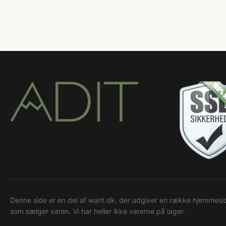
Denne side er en del af want.dk, der udgiver en række hjemmeside
som sælger varen. Vi har heller ikke varerne på lager.