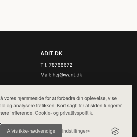
ADIT.DK
Tlf. 78768672
Mail:
hej@want.dk
Cookie- og privatlivspolitik
å vores hjemmeside for at forbedre din oplevelse, vise
ld og analysere trafikken. Kort sagt: for at siden fungerer
være irriterende.
Cookie- og privatlivspolitik.
r sælges ikke varer fra denne side - vi henviser til de shops,
Afvis ikke‑nødvendige
Indstillinger