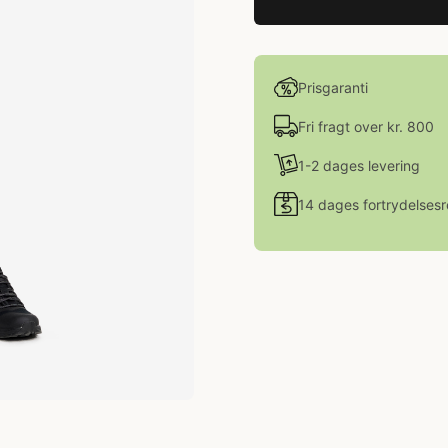
Prisgaranti
Fri fragt over kr. 800
1-2 dages levering
14 dages fortrydelsesr