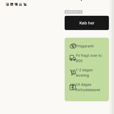
Køb her
Prisgaranti
Fri fragt over kr.
800
1-2 dages
levering
14 dages
fortrydelsesret