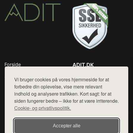
Forside
ADIT.DK
Produkter
Tlf. 78768672
Top Rabatter
Vi bruger cookies på vores hjemmeside for at
Mail:
hej@want.dk
Blog
forbedre din oplevelse, vise mere relevant
Kontakt
indhold og analysere trafikken. Kort sagt: for at
Cookie- og privatlivspolitik
siden fungerer bedre – ikke for at være irriterende.
Cookie- og privatlivspolitik.
Denne side er en del af want.dk, der udgiver en række
Accepter alle
hjemmesider med præsentation af forskellige produkter fra