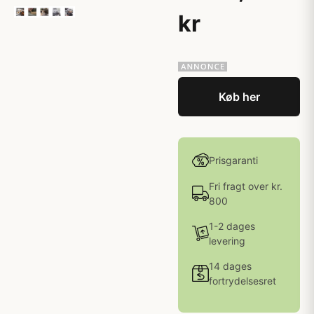
kr
Køb her
Prisgaranti
Fri fragt over kr.
800
1-2 dages
levering
14 dages
fortrydelsesret