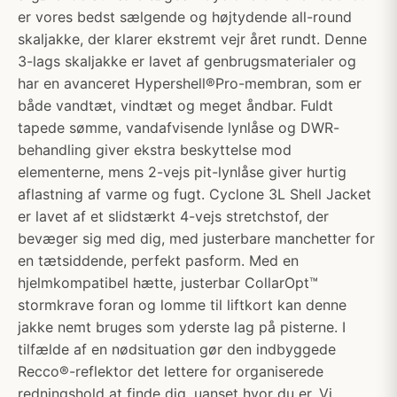
er vores bedst sælgende og højtydende all-round
skaljakke, der klarer ekstremt vejr året rundt. Denne
3-lags skaljakke er lavet af genbrugsmaterialer og
har en avanceret Hypershell®Pro-membran, som er
både vandtæt, vindtæt og meget åndbar. Fuldt
tapede sømme, vandafvisende lynlåse og DWR-
behandling giver ekstra beskyttelse mod
elementerne, mens 2-vejs pit-lynlåse giver hurtig
aflastning af varme og fugt. Cyclone 3L Shell Jacket
er lavet af et slidstærkt 4-vejs stretchstof, der
bevæger sig med dig, med justerbare manchetter for
en tætsiddende, perfekt pasform. Med en
hjelmkompatibel hætte, justerbar CollarOpt™
stormkrave foran og lomme til liftkort kan denne
jakke nemt bruges som yderste lag på pisterne. I
tilfælde af en nødsituation gør den indbyggede
Recco®-reflektor det lettere for organiserede
redningshold at finde dig, uanset hvor du er. Vi