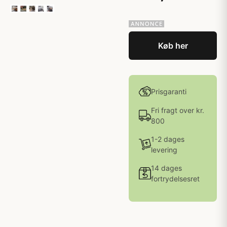
Køb her
Prisgaranti
Fri fragt over kr.
800
1-2 dages
levering
14 dages
fortrydelsesret