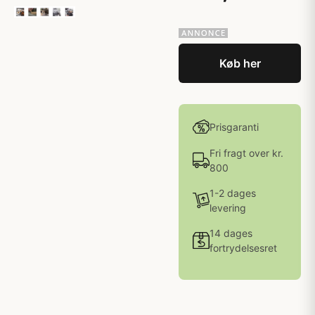
Køb her
Prisgaranti
Fri fragt over kr.
800
1-2 dages
levering
14 dages
fortrydelsesret