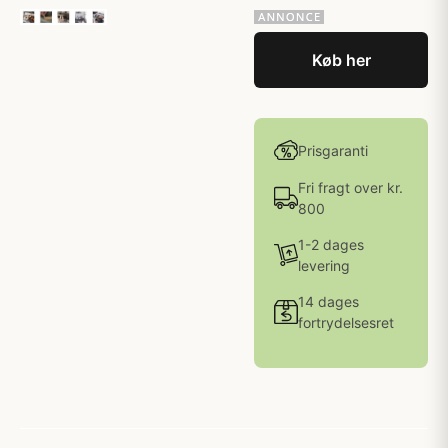
Køb her
Prisgaranti
Fri fragt over kr.
800
1-2 dages
levering
14 dages
fortrydelsesret