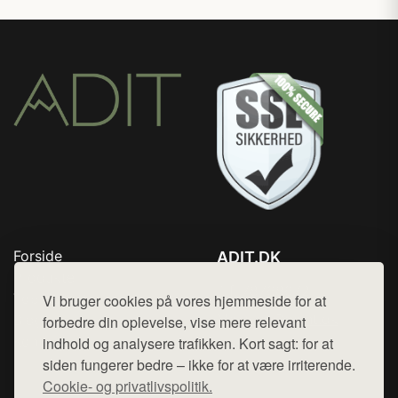
Forside
ADIT.DK
Produkter
Tlf. 78768672
Top Rabatter
Vi bruger cookies på vores hjemmeside for at
Mail:
hej@want.dk
Blog
forbedre din oplevelse, vise mere relevant
Kontakt
indhold og analysere trafikken. Kort sagt: for at
Cookie- og privatlivspolitik
siden fungerer bedre – ikke for at være irriterende.
Cookie- og privatlivspolitik.