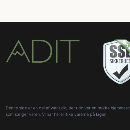
Denne side er en del af want.dk, der udgiver en række hjemmeside
som sælger varen. Vi har heller ikke varerne på lager.