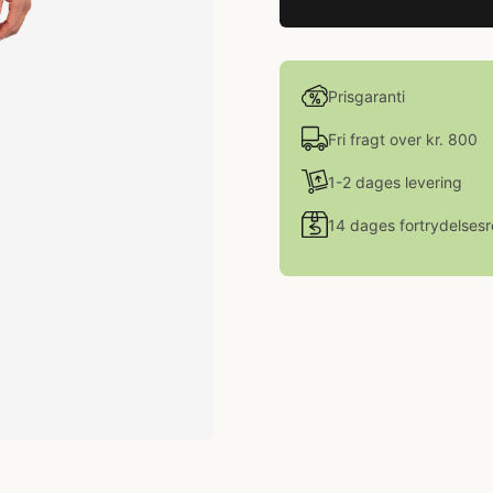
Prisgaranti
Fri fragt over kr. 800
1-2 dages levering
14 dages fortrydelsesr