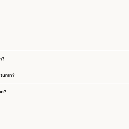
n?
Autumn?
mn?