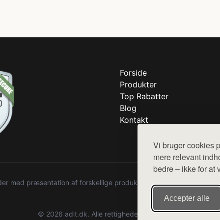
Forside
Produkter
Top Rabatter
Blog
Kontakt
Vi bruger cookies p
mere relevant indho
bedre – ikke for at 
r med præsentation af forskellige produkter fra diverse webshops. De
Accepter alle
© 2026 adit.dk. Alle rettigheder forbeholdes.