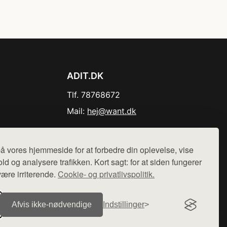
ADIT.DK
Tlf. 78768672
Mail:
hej@want.dk
Cookie- og privatlivspolitik
å vores hjemmeside for at forbedre din oplevelse, vise
ld og analysere trafikken. Kort sagt: for at siden fungerer
være irriterende.
Cookie- og privatlivspolitik.
r sælges ikke varer fra denne side - vi henviser til de shops,
Afvis ikke‑nødvendige
Indstillinger