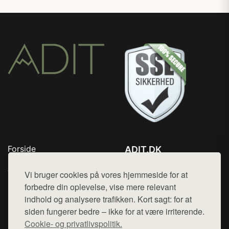
Forside
ADIT.DK
Produkter
Tlf. 78768672
Top Rabatter
Vi bruger cookies på vores hjemmeside for at
Mail:
hej@want.dk
Blog
forbedre din oplevelse, vise mere relevant
Kontakt
indhold og analysere trafikken. Kort sagt: for at
Cookie- og privatlivspolitik
siden fungerer bedre – ikke for at være irriterende.
Cookie- og privatlivspolitik.