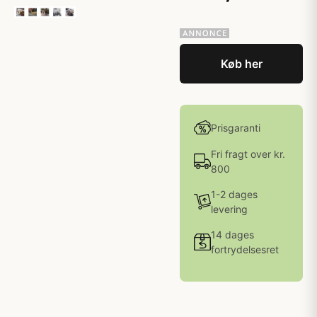
Køb her
Prisgaranti
Fri fragt over kr.
800
1-2 dages
levering
14 dages
fortrydelsesret