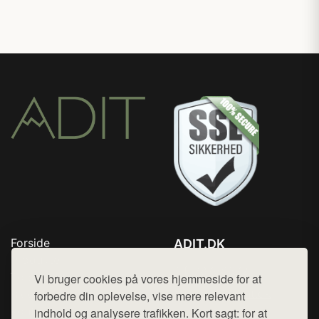
Forside
ADIT.DK
Produkter
Tlf. 78768672
Top Rabatter
Vi bruger cookies på vores hjemmeside for at
Mail:
hej@want.dk
Blog
forbedre din oplevelse, vise mere relevant
Kontakt
indhold og analysere trafikken. Kort sagt: for at