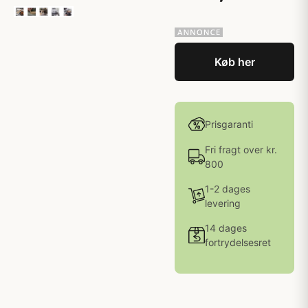
Køb her
Prisgaranti
Fri fragt over kr.
800
1-2 dages
levering
14 dages
fortrydelsesret