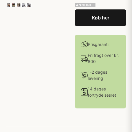
Køb her
Prisgaranti
Fri fragt over kr.
800
1-2 dages
levering
14 dages
fortrydelsesret