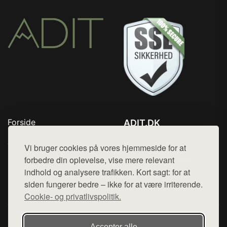
Forside
ADIT.DK
Produkter
Tlf. 78768672
Top Rabatter
Vi bruger cookies på vores hjemmeside for at
Mail:
hej@want.dk
Blog
forbedre din oplevelse, vise mere relevant
Kontakt
indhold og analysere trafikken. Kort sagt: for at
Cookie- og privatlivspolitik
siden fungerer bedre – ikke for at være irriterende.
Cookie- og privatlivspolitik.
Denne side er en del af want.dk, der udgiver en række
Accepter alle