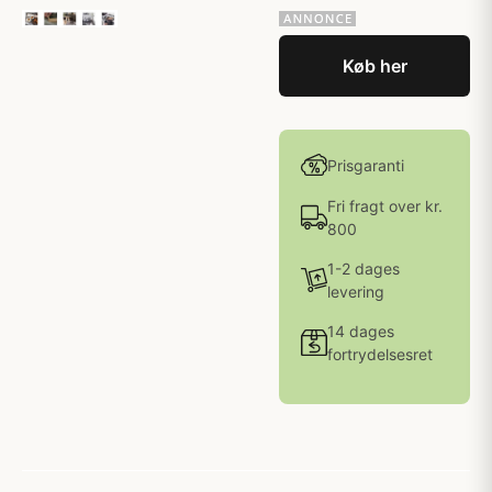
Køb her
Prisgaranti
Fri fragt over kr.
800
1-2 dages
levering
14 dages
fortrydelsesret