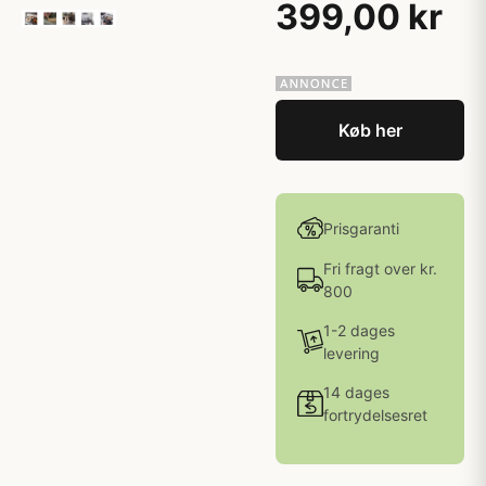
399,00 kr
Køb her
Prisgaranti
Fri fragt over kr.
800
1-2 dages
levering
14 dages
fortrydelsesret