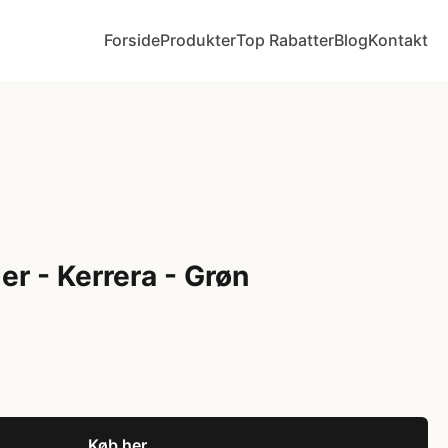
Forside
Produkter
Top Rabatter
Blog
Kontakt
der - Kerrera - Grøn
Køb her