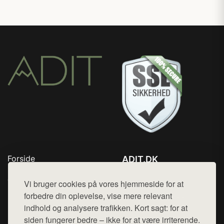
Forside
ADIT.DK
Produkter
Tlf. 78768672
Top Rabatter
Vi bruger cookies på vores hjemmeside for at
Mail:
hej@want.dk
Blog
forbedre din oplevelse, vise mere relevant
Kontakt
indhold og analysere trafikken. Kort sagt: for at
Cookie- og privatlivspolitik
siden fungerer bedre – ikke for at være irriterende.