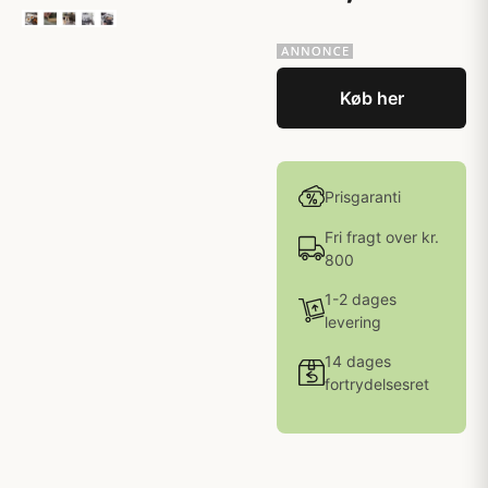
Køb her
Prisgaranti
Fri fragt over kr.
800
1-2 dages
levering
14 dages
fortrydelsesret