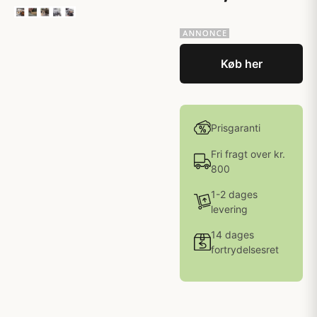
Køb her
Prisgaranti
Fri fragt over kr.
800
1-2 dages
levering
14 dages
fortrydelsesret