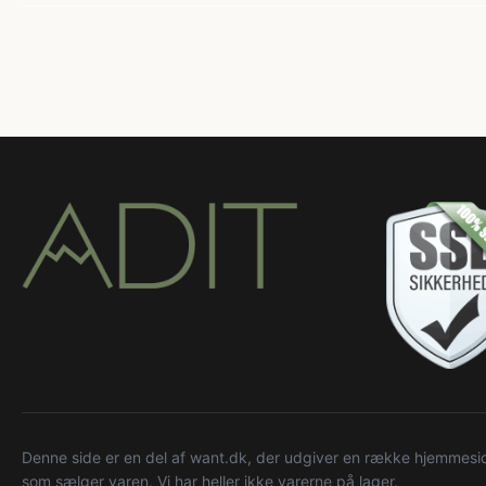
Denne side er en del af want.dk, der udgiver en række hjemmeside
som sælger varen. Vi har heller ikke varerne på lager.