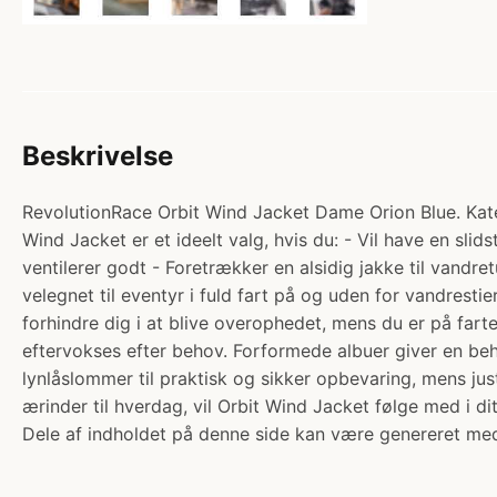
Beskrivelse
RevolutionRace Orbit Wind Jacket Dame Orion Blue. Kateg
Wind Jacket er et ideelt valg, hvis du: - Vil have en slids
ventilerer godt - Foretrækker en alsidig jakke til vand
velegnet til eventyr i fuld fart på og uden for vandresti
forhindre dig i at blive overophedet, mens du er på fa
eftervokses efter behov. Forformede albuer giver en be
lynlåslommer til praktisk og sikker opbevaring, mens ju
ærinder til hverdag, vil Orbit Wind Jacket følge med i d
Dele af indholdet på denne side kan være genereret med