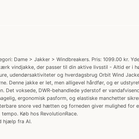
ori: Dame > Jakker > Windbreakers. Pris: 1099.00 kr. Yders
tærk vindjakke, der passer til din aktive livsstil - Altid er 
reture, udendørsaktiviteter og hverdagsbrug Orbit Wind Jack
erne. Denne jakke er let, men alligevel hårdfør, og er udst
rten. Det voksede, DWR-behandlede yderstof er vandafvise
hagelig, ergonomisk pasform, og elastiske manchetter sikr
sterbare snore ved hætten og forneden giver mulighed for e
it tempo. Køb hos RevolutionRace.
 hjælp fra AI.