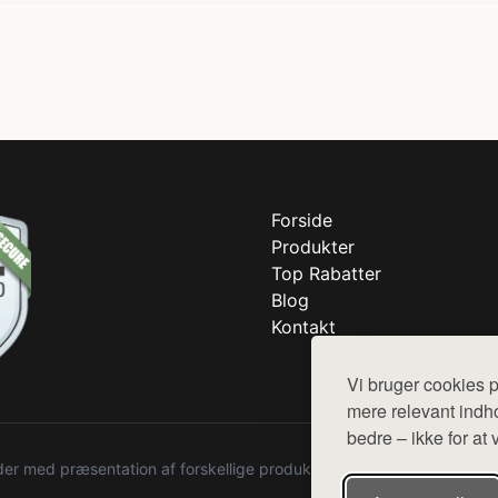
Forside
Produkter
Top Rabatter
Blog
Kontakt
Vi bruger cookies p
mere relevant indho
bedre – ikke for at 
r med præsentation af forskellige produkter fra diverse webshops. De