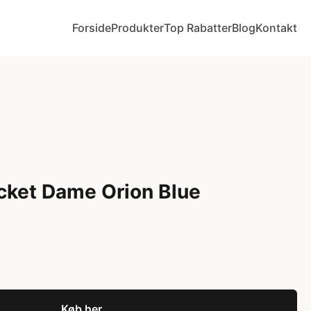
Forside
Produkter
Top Rabatter
Blog
Kontakt
cket Dame Orion Blue
Køb her