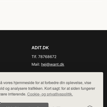
ADIT.DK
Tlf. 78768672
Mail:
hej@want.dk
Cookie- og privatlivspolitik
å vores hjemmeside for at forbedre din oplevelse, vise
ld og analysere trafikken. Kort sagt: for at siden fungerer
være irriterende.
Cookie- og privatlivspolitik.
r sælges ikke varer fra denne side - vi henviser til de shops,