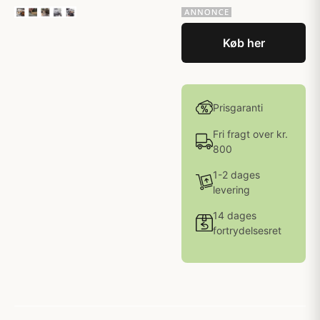
Køb her
Prisgaranti
Fri fragt over kr.
800
1-2 dages
levering
14 dages
fortrydelsesret