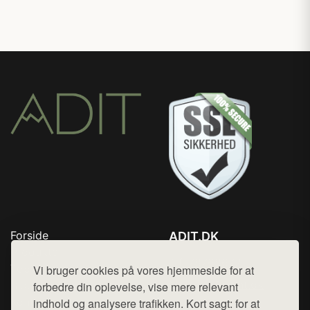
Forside
ADIT.DK
Produkter
Tlf. 78768672
Top Rabatter
Vi bruger cookies på vores hjemmeside for at
Mail:
hej@want.dk
Blog
forbedre din oplevelse, vise mere relevant
Kontakt
indhold og analysere trafikken. Kort sagt: for at