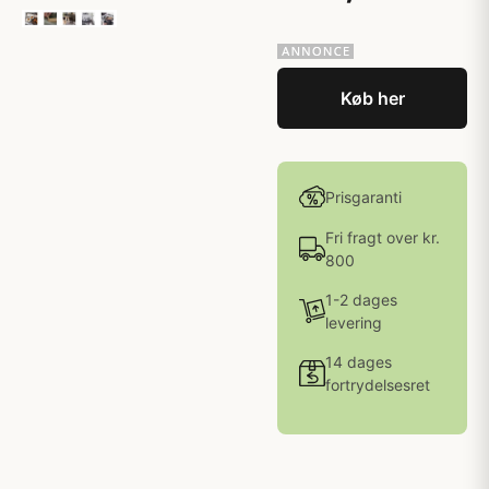
Køb her
Prisgaranti
Fri fragt over kr.
800
1-2 dages
levering
14 dages
fortrydelsesret