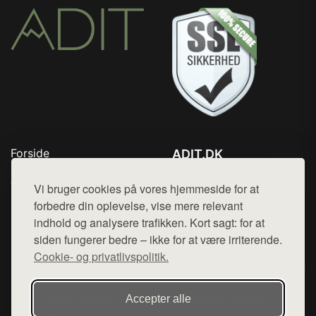
Forside
ADIT.DK
Produkter
Tlf. 78768672
Top Rabatter
Vi bruger cookies på vores hjemmeside for at
Mail:
hej@want.dk
Blog
forbedre din oplevelse, vise mere relevant
Kontakt
indhold og analysere trafikken. Kort sagt: for at
Cookie- og privatlivspolitik
siden fungerer bedre – ikke for at være irriterende.
Cookie- og privatlivspolitik.
Denne side er en del af want.dk, der udgiver en række
Accepter alle
hjemmesider med præsentation af forskellige produkter fra