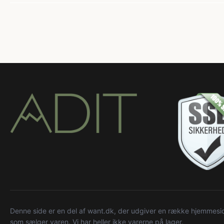
Denne side er en del af want.dk, der udgiver en række hjemmeside
som sælger varen. Vi har heller ikke varerne på lager.