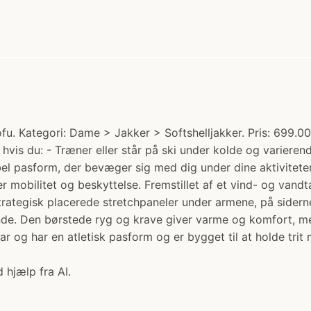
. Kategori: Dame > Jakker > Softshelljakker. Pris: 699.00 k
, hvis du: - Træner eller står på ski under kolde og variere
bel pasform, der bevæger sig med dig under dine aktivitete
ver mobilitet og beskyttelse. Fremstillet af et vind- og van
ategisk placerede stretchpaneler under armene, på siderne o
de. Den børstede ryg og krave giver varme og komfort, men
r og har en atletisk pasform og er bygget til at holde trit
 hjælp fra AI.