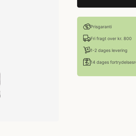
Prisgaranti
Fri fragt over kr. 800
1-2 dages levering
14 dages fortrydelsesr