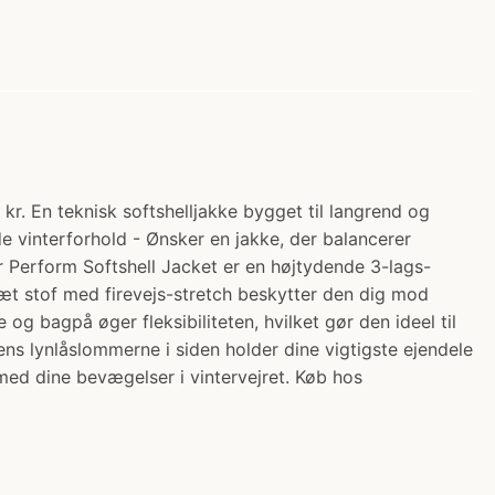
r. En teknisk softshelljakke bygget til langrend og
nde vinterforhold - Ønsker en jakke, der balancerer
r Perform Softshell Jacket er en højtydende 3-lags-
dtæt stof med firevejs-stretch beskytter den dig mod
g bagpå øger fleksibiliteten, hvilket gør den ideel til
s lynlåslommerne i siden holder dine vigtigste ejendele
 med dine bevægelser i vintervejret. Køb hos