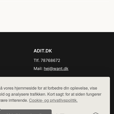
ADIT.DK
Tlf. 78768672
Mail:
hej@want.dk
Cookie- og privatlivspolitik
å vores hjemmeside for at forbedre din oplevelse, vise
ld og analysere trafikken. Kort sagt: for at siden fungerer
være irriterende.
Cookie- og privatlivspolitik.
r sælges ikke varer fra denne side - vi henviser til de shops,