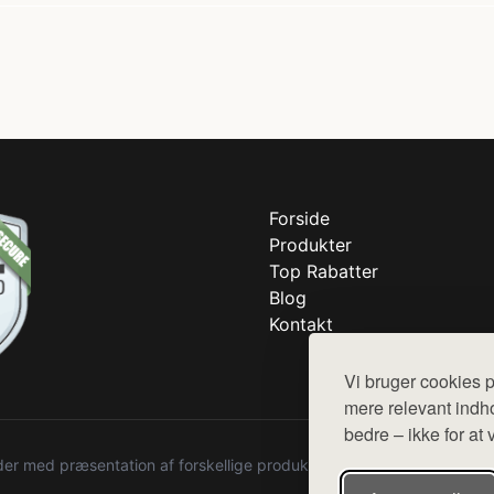
Forside
Produkter
Top Rabatter
Blog
Kontakt
Vi bruger cookies p
mere relevant indho
bedre – ikke for at 
r med præsentation af forskellige produkter fra diverse webshops. De