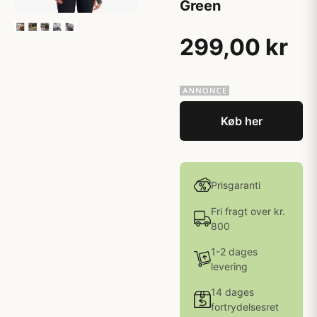
Green
299,00 kr
Køb her
Prisgaranti
Fri fragt over kr.
800
1-2 dages
levering
14 dages
fortrydelsesret