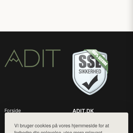
Forside
ADIT.DK
Produkter
Tlf. 78768672
Top Rabatter
Vi bruger cookies på vores hjemmeside for at
Mail:
hej@want.dk
Blog
forbedre din oplevelse, vise mere relevant