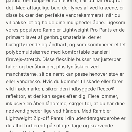
gåture, der fungerer som shorts, når du har brug for
det. Med aftagelige ben, der lynes af ved knæene, er
disse bukser den perfekte vandrekammerat, når du
vil pakke let og holde dine muligheder åbne. Ligesom
vores populære Rambler Lightweight Pro Pants er de
primært lavet af genbrugsmateriale, der er
hurtigttørrende og åndbart, og som kombinerer et let
polybomuldslærred med komfortable paneler i
firevejs-stretch. Disse fleksible bukser har justerbar
talje- og benåbninger, plus lynlåskiler ved
manchetterne, så de nemt kan passe henover støvler
eller vandresko. Hvis du kommer til skade eller farer
vild i ødemarken, sikrer den indbyggede Recco®-
reflektor, at der kan søges efter dig. Flere lommer,
inklusive en åben lårlomme, sørger for, at du har dine
nødvendigheder lige ved hånden. Med Rambler
Lightweight Zip-off Pants i din udendørsgarderobe er
du altid forberedt på solrige dage og krævende