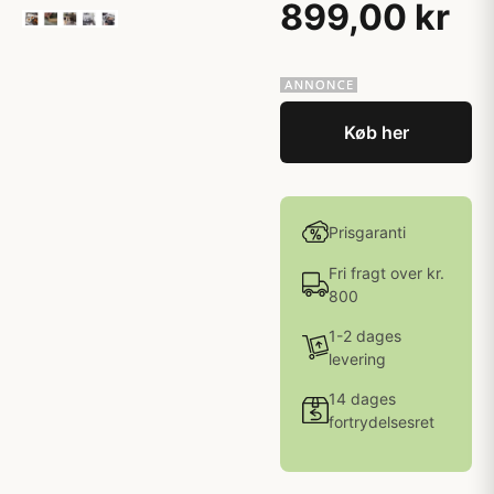
899,00 kr
Køb her
Prisgaranti
Fri fragt over kr.
800
1-2 dages
levering
14 dages
fortrydelsesret