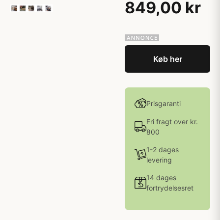
849,00 kr
Køb her
Prisgaranti
Fri fragt over kr.
800
1-2 dages
levering
14 dages
fortrydelsesret