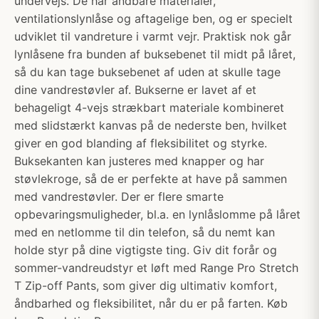
undervejs. De har åndbare materialer,
ventilationslynlåse og aftagelige ben, og er specielt
udviklet til vandreture i varmt vejr. Praktisk nok går
lynlåsene fra bunden af buksebenet til midt på låret,
så du kan tage buksebenet af uden at skulle tage
dine vandrestøvler af. Bukserne er lavet af et
behageligt 4-vejs strækbart materiale kombineret
med slidstærkt kanvas på de nederste ben, hvilket
giver en god blanding af fleksibilitet og styrke.
Buksekanten kan justeres med knapper og har
støvlekroge, så de er perfekte at have på sammen
med vandrestøvler. Der er flere smarte
opbevaringsmuligheder, bl.a. en lynlåslomme på låret
med en netlomme til din telefon, så du nemt kan
holde styr på dine vigtigste ting. Giv dit forår og
sommer-vandreudstyr et løft med Range Pro Stretch
T Zip-off Pants, som giver dig ultimativ komfort,
åndbarhed og fleksibilitet, når du er på farten. Køb