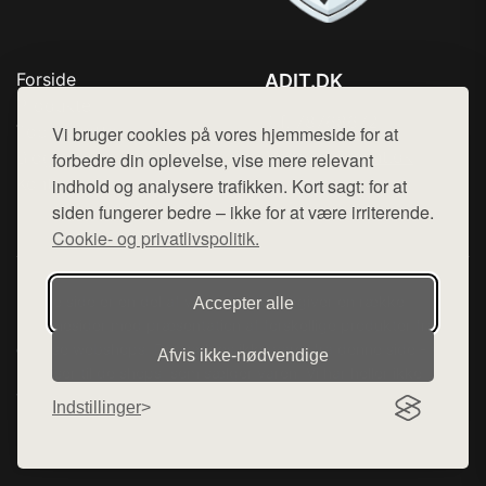
Forside
ADIT.DK
Produkter
Tlf. 78768672
Top Rabatter
Vi bruger cookies på vores hjemmeside for at
Mail:
hej@want.dk
Blog
forbedre din oplevelse, vise mere relevant
Kontakt
indhold og analysere trafikken. Kort sagt: for at
Cookie- og privatlivspolitik
siden fungerer bedre – ikke for at være irriterende.
Cookie- og privatlivspolitik.
Denne side er en del af want.dk, der udgiver en række
Accepter alle
hjemmesider med præsentation af forskellige produkter fra
diverse webshops. Der sælges ikke varer fra denne side - vi
Afvis ikke‑nødvendige
henviser til de shops, som sælger varen. Vi har heller ikke
varerne på lager.
Indstillinger
© 2026 adit.dk. Alle rettigheder forbeholdes.