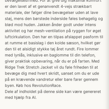
bevægelsesfrihed. For at give dig maksimal komfort
er den lavet af et genanvendt 4-vejs strækbart
materiale, der følger dine bevægelser uden at lave
støj, mens den børstede inderside føles behagelig og
blød mod huden. Jakken ånder godt under intens
aktivitet og har mesh-ventilation på ryggen for øget
luftcirkulation. Den har en tilpas afslappet pasform til
at rumme et basislag i den kolde sæson, hvilket gør
den til et alsidigt stykke tøj året rundt. Fire lommer
med lynlås, inklusive en baglomme til din telefon,
giver praktisk opbevaring, når du er på farten. Med
Ridge Trek Stretch Jacket vil du føle friheden til at
bevæge dig med hvert skridt, uanset om du er ude
på en krævende vandretur eller bare farer gennem
byen. Køb hos RevolutionRace.
Dele af indholdet på denne side kan være genereret
med hjælp fra AI.