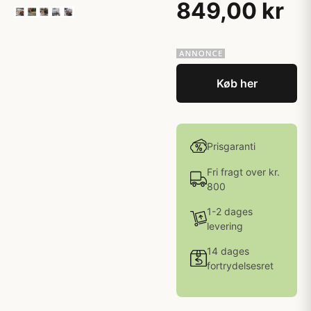
849,00 kr
Køb her
Prisgaranti
Fri fragt over kr.
800
1-2 dages
levering
14 dages
fortrydelsesret