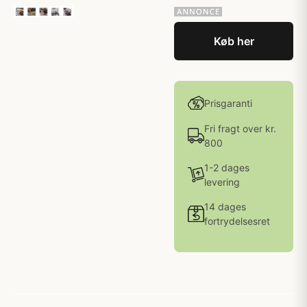
Køb her
Prisgaranti
Fri fragt over kr.
800
1-2 dages
levering
14 dages
fortrydelsesret