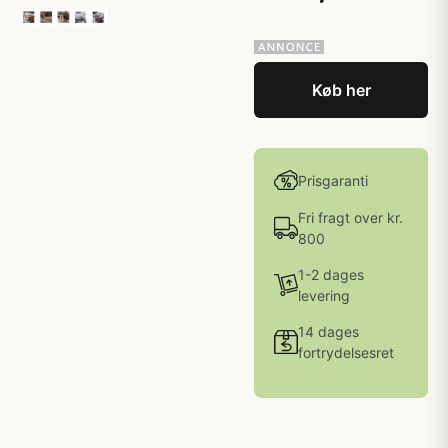
Køb her
Prisgaranti
Fri fragt over kr.
800
1-2 dages
levering
14 dages
fortrydelsesret