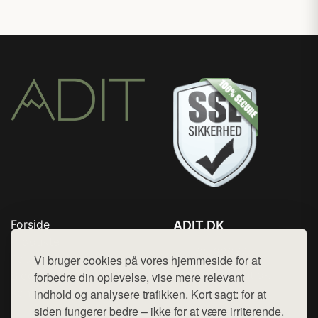
Forside
ADIT.DK
Produkter
Tlf. 78768672
Top Rabatter
Vi bruger cookies på vores hjemmeside for at
Mail:
hej@want.dk
Blog
forbedre din oplevelse, vise mere relevant
Kontakt
indhold og analysere trafikken. Kort sagt: for at
Cookie- og privatlivspolitik
siden fungerer bedre – ikke for at være irriterende.