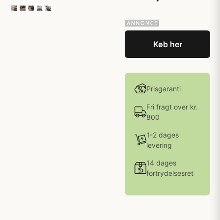
Køb her
Prisgaranti
Fri fragt over kr.
800
1-2 dages
levering
14 dages
fortrydelsesret