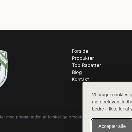
Forside
Produkter
Top Rabatter
Blog
Kontakt
Vi bruger cookies p
mere relevant indho
bedre – ikke for at 
r med præsentation af forskellige produkter fra diverse webshops. De
Accepter alle