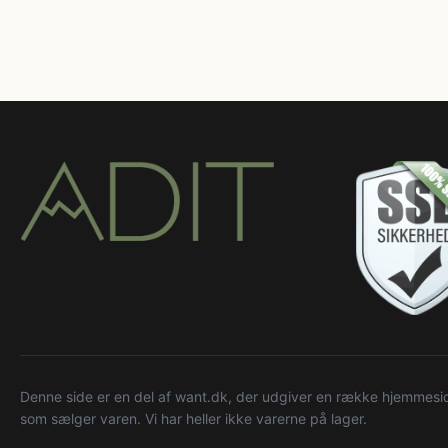
Denne side er en del af want.dk, der udgiver en række hjemmeside
som sælger varen. Vi har heller ikke varerne på lager.