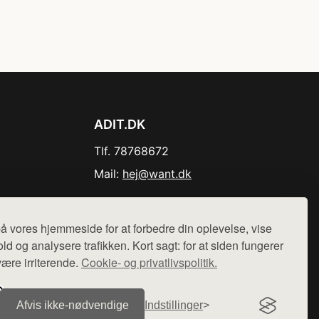
ADIT.DK
Tlf. 78768672
Mail:
hej@want.dk
Cookie- og privatlivspolitik
å vores hjemmeside for at forbedre din oplevelse, vise
ld og analysere trafikken. Kort sagt: for at siden fungerer
være irriterende.
Cookie- og privatlivspolitik.
r sælges ikke varer fra denne side - vi henviser til de shops,
Afvis ikke‑nødvendige
Indstillinger