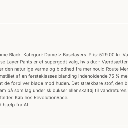
 Black. Kategori: Dame > Baselayers. Pris: 529.00 kr. Va
e Layer Pants er et supergodt valg, hvis du: - Værdsætter ek
der den naturlige varme og blødhed fra merinould Route Mer
remstillet af en førsteklasses blanding indeholdende 75 % me
 at de forbliver bløde mod huden. Det strækbare stof, den b
 på som lag under skibukser eller skaltøj til vandreturen.
 falder. Køb hos RevolutionRace.
 hjælp fra AI.