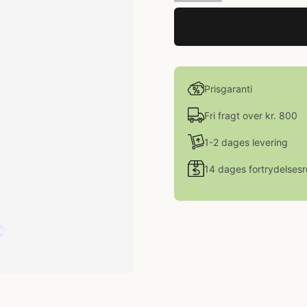
Prisgaranti
Fri fragt over kr. 800
1-2 dages levering
14 dages fortrydelsesr