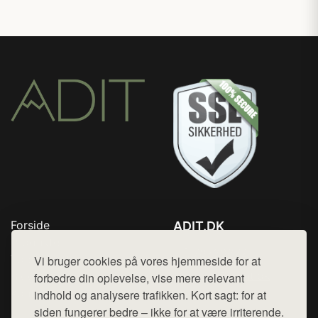
Forside
ADIT.DK
Produkter
Tlf. 78768672
Top Rabatter
Vi bruger cookies på vores hjemmeside for at
Mail:
hej@want.dk
Blog
forbedre din oplevelse, vise mere relevant
Kontakt
indhold og analysere trafikken. Kort sagt: for at
Cookie- og privatlivspolitik
siden fungerer bedre – ikke for at være irriterende.