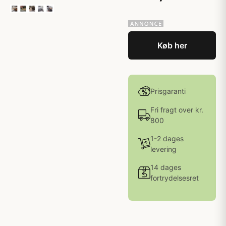
Køb her
Prisgaranti
Fri fragt over kr.
800
1-2 dages
levering
14 dages
fortrydelsesret