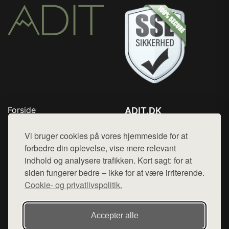
Forside
ADIT.DK
Produkter
Tlf. 78768672
Top Rabatter
Vi bruger cookies på vores hjemmeside for at
Mail:
hej@want.dk
Blog
forbedre din oplevelse, vise mere relevant
Kontakt
indhold og analysere trafikken. Kort sagt: for at
Cookie- og privatlivspolitik
siden fungerer bedre – ikke for at være irriterende.
Cookie- og privatlivspolitik.
Denne side er en del af want.dk, der udgiver en række
Accepter alle
hjemmesider med præsentation af forskellige produkter fra