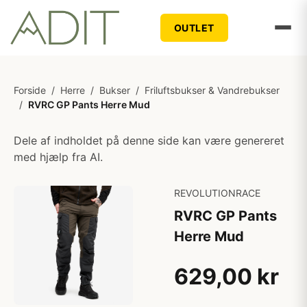
OUTLET
Forside
/
Herre
/
Bukser
/
Friluftsbukser & Vandrebukser
/
RVRC GP Pants Herre Mud
Dele af indholdet på denne side kan være genereret
med hjælp fra AI.
REVOLUTIONRACE
RVRC GP Pants
Herre Mud
629,00 kr