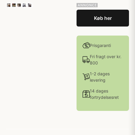
Køb her
Prisgaranti
Fri fragt over kr.
800
1-2 dages
levering
14 dages
fortrydelsesret