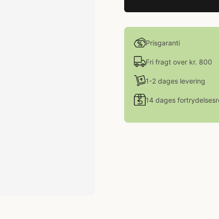
Prisgaranti
Fri fragt over kr. 800
1-2 dages levering
14 dages fortrydelsesr