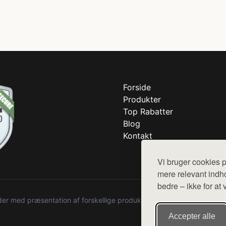
Forside
Produkter
Top Rabatter
Blog
Kontakt
Vi bruger cookies p
mere relevant indho
bedre – ikke for at 
r med præsentation af forskellige produkter fra diverse webshops. De
Accepter alle