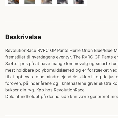
Beskrivelse
RevolutionRace RVRC GP Pants Herre Orion Blue/Blue Mira
fremstillet til hverdagens eventyr. The RVRC GP Pants er e
Sætter pris på at have mange lommevalg og smarte funktio
mest holdbare polybomuldslærred og er forstærket ved 
til at opbevare dine mindre ejendele sikkert i og de ju
foroven, på inderlårene og i knæhaserne giver ekstra ko
bukser din ryg. Køb hos RevolutionRace.
Dele af indholdet på denne side kan være genereret med