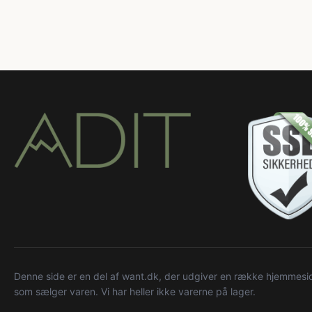
Denne side er en del af want.dk, der udgiver en række hjemmeside
som sælger varen. Vi har heller ikke varerne på lager.