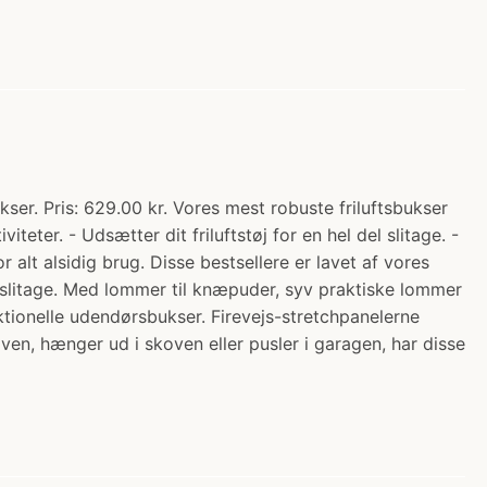
er. Pris: 629.00 kr. Vores mest robuste friluftsbukser
eter. - Udsætter dit friluftstøj for en hel del slitage. -
lt alsidig brug. Disse bestsellere er lavet af vores
litage. Med lommer til knæpuder, syv praktiske lommer
ktionelle udendørsbukser. Firevejs-stretchpanelerne
en, hænger ud i skoven eller pusler i garagen, har disse