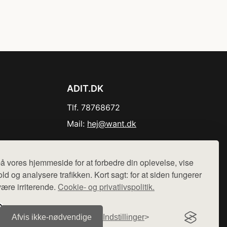
ADIT.DK
Tlf. 78768672
Mail:
hej@want.dk
Cookie- og privatlivspolitik
å vores hjemmeside for at forbedre din oplevelse, vise
ld og analysere trafikken. Kort sagt: for at siden fungerer
være irriterende.
Cookie- og privatlivspolitik.
r sælges ikke varer fra denne side - vi henviser til de shops,
Afvis ikke‑nødvendige
Indstillinger