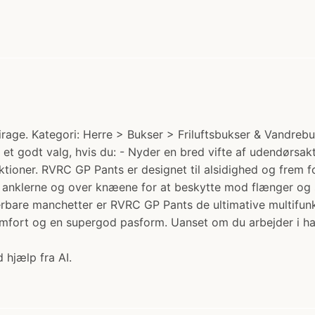
ge. Kategori: Herre > Bukser > Friluftsbukser & Vandrebuks
t godt valg, hvis du: - Nyder en bred vifte af udendørsaktivit
ner. RVRC GP Pants er designet til alsidighed og frem for a
anklerne og over knæene for at beskytte mod flænger og s
sterbare manchetter er RVRC GP Pants de ultimative multifun
mfort og en supergod pasform. Uanset om du arbejder i hav
 hjælp fra AI.