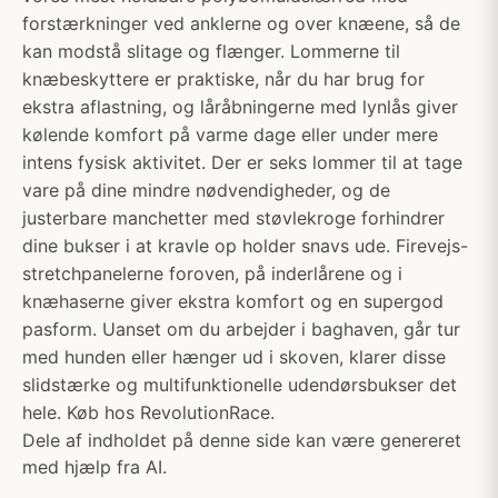
forstærkninger ved anklerne og over knæene, så de
kan modstå slitage og flænger. Lommerne til
knæbeskyttere er praktiske, når du har brug for
ekstra aflastning, og låråbningerne med lynlås giver
kølende komfort på varme dage eller under mere
intens fysisk aktivitet. Der er seks lommer til at tage
vare på dine mindre nødvendigheder, og de
justerbare manchetter med støvlekroge forhindrer
dine bukser i at kravle op holder snavs ude. Firevejs-
stretchpanelerne foroven, på inderlårene og i
knæhaserne giver ekstra komfort og en supergod
pasform. Uanset om du arbejder i baghaven, går tur
med hunden eller hænger ud i skoven, klarer disse
slidstærke og multifunktionelle udendørsbukser det
hele. Køb hos RevolutionRace.
Dele af indholdet på denne side kan være genereret
med hjælp fra AI.