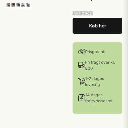
Køb her
Prisgaranti
Fri fragt over kr.
800
1-2 dages
levering
14 dages
fortrydelsesret