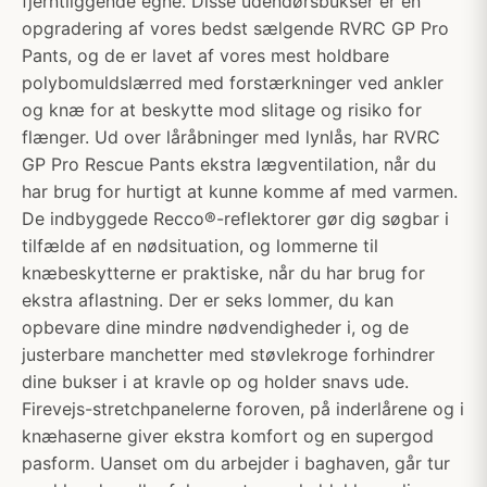
fjerntliggende egne. Disse udendørsbukser er en
opgradering af vores bedst sælgende RVRC GP Pro
Pants, og de er lavet af vores mest holdbare
polybomuldslærred med forstærkninger ved ankler
og knæ for at beskytte mod slitage og risiko for
flænger. Ud over låråbninger med lynlås, har RVRC
GP Pro Rescue Pants ekstra lægventilation, når du
har brug for hurtigt at kunne komme af med varmen.
De indbyggede Recco®-reflektorer gør dig søgbar i
tilfælde af en nødsituation, og lommerne til
knæbeskytterne er praktiske, når du har brug for
ekstra aflastning. Der er seks lommer, du kan
opbevare dine mindre nødvendigheder i, og de
justerbare manchetter med støvlekroge forhindrer
dine bukser i at kravle op og holder snavs ude.
Firevejs-stretchpanelerne foroven, på inderlårene og i
knæhaserne giver ekstra komfort og en supergod
pasform. Uanset om du arbejder i baghaven, går tur