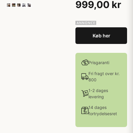
999,00 kr
Køb her
Prisgaranti
Fri fragt over kr.
800
1-2 dages
levering
14 dages
fortrydelsesret