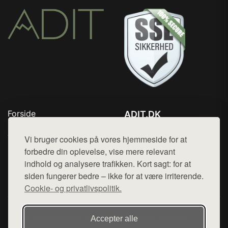
Forside
ADIT.DK
Produkter
Tlf. 78768672
Top Rabatter
Vi bruger cookies på vores hjemmeside for at
Mail:
hej@want.dk
Blog
forbedre din oplevelse, vise mere relevant
Kontakt
indhold og analysere trafikken. Kort sagt: for at
Cookie- og privatlivspolitik
siden fungerer bedre – ikke for at være irriterende.
Cookie- og privatlivspolitik.
Denne side er en del af want.dk, der udgiver en række
Accepter alle