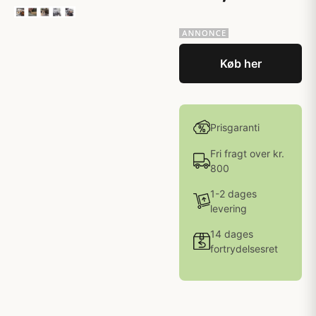
Køb her
Prisgaranti
Fri fragt over kr.
800
1-2 dages
levering
14 dages
fortrydelsesret