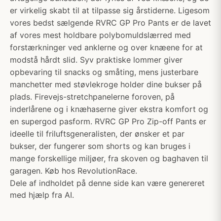
er virkelig skabt til at tilpasse sig årstiderne. Ligesom
vores bedst sælgende RVRC GP Pro Pants er de lavet
af vores mest holdbare polybomuldslærred med
forstærkninger ved anklerne og over knæene for at
modstå hårdt slid. Syv praktiske lommer giver
opbevaring til snacks og småting, mens justerbare
manchetter med støvlekroge holder dine bukser på
plads. Firevejs-stretchpanelerne foroven, på
inderlårene og i knæhaserne giver ekstra komfort og
en supergod pasform. RVRC GP Pro Zip-off Pants er
ideelle til friluftsgeneralisten, der ønsker et par
bukser, der fungerer som shorts og kan bruges i
mange forskellige miljøer, fra skoven og baghaven til
garagen. Køb hos RevolutionRace.
Dele af indholdet på denne side kan være genereret
med hjælp fra AI.