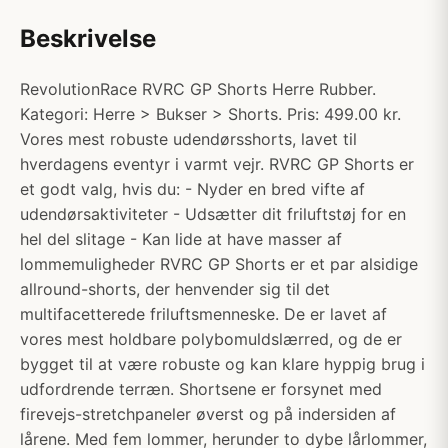
Beskrivelse
RevolutionRace RVRC GP Shorts Herre Rubber.
Kategori: Herre > Bukser > Shorts. Pris: 499.00 kr.
Vores mest robuste udendørsshorts, lavet til
hverdagens eventyr i varmt vejr. RVRC GP Shorts er
et godt valg, hvis du: - Nyder en bred vifte af
udendørsaktiviteter - Udsætter dit friluftstøj for en
hel del slitage - Kan lide at have masser af
lommemuligheder RVRC GP Shorts er et par alsidige
allround-shorts, der henvender sig til det
multifacetterede friluftsmenneske. De er lavet af
vores mest holdbare polybomuldslærred, og de er
bygget til at være robuste og kan klare hyppig brug i
udfordrende terræn. Shortsene er forsynet med
firevejs-stretchpaneler øverst og på indersiden af
lårene. Med fem lommer, herunder to dybe lårlommer,