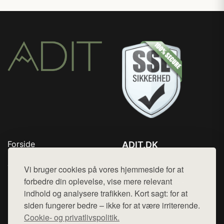
Forside
ADIT.DK
Produkter
Tlf. 78768672
Top Rabatter
Vi bruger cookies på vores hjemmeside for at
Mail:
hej@want.dk
Blog
forbedre din oplevelse, vise mere relevant
Kontakt
indhold og analysere trafikken. Kort sagt: for at
Cookie- og privatlivspolitik
siden fungerer bedre – ikke for at være irriterende.
Cookie- og privatlivspolitik.