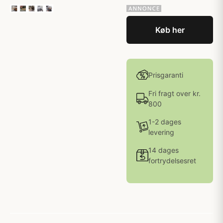
Køb her
Prisgaranti
Fri fragt over kr.
800
1-2 dages
levering
14 dages
fortrydelsesret