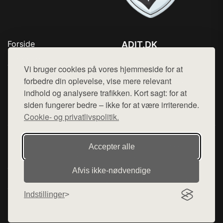
Forside
ADIT.DK
Produkter
Tlf. 78768672
Top Rabatter
Vi bruger cookies på vores hjemmeside for at
Mail:
hej@want.dk
Blog
forbedre din oplevelse, vise mere relevant
Kontakt
indhold og analysere trafikken. Kort sagt: for at
Cookie- og privatlivspolitik
siden fungerer bedre – ikke for at være irriterende.
Cookie- og privatlivspolitik.
Denne side er en del af want.dk, der udgiver en række
Accepter alle
hjemmesider med præsentation af forskellige produkter fra
diverse webshops. Der sælges ikke varer fra denne side - vi
Afvis ikke‑nødvendige
henviser til de shops, som sælger varen. Vi har heller ikke
varerne på lager.
Indstillinger
© 2026 adit.dk. Alle rettigheder forbeholdes.