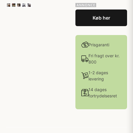
Køb her
Prisgaranti
Fri fragt over kr.
800
1-2 dages
levering
14 dages
fortrydelsesret