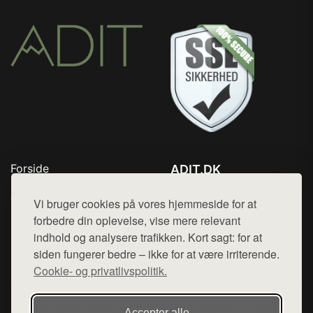
Forside
ADIT.DK
Produkter
Tlf. 78768672
Top Rabatter
Vi bruger cookies på vores hjemmeside for at
Mail:
hej@want.dk
Blog
forbedre din oplevelse, vise mere relevant
Kontakt
indhold og analysere trafikken. Kort sagt: for at
Cookie- og privatlivspolitik
siden fungerer bedre – ikke for at være irriterende.
Cookie- og privatlivspolitik.
Denne side er en del af want.dk, der udgiver en række
Accepter alle