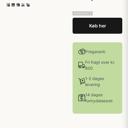
Køb her
Prisgaranti
Fri fragt over kr.
800
1-2 dages
levering
14 dages
fortrydelsesret