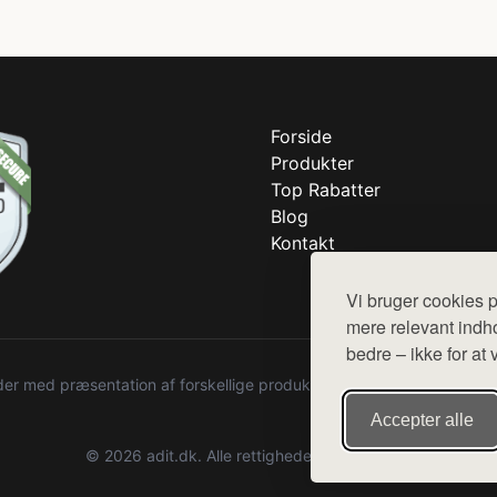
Forside
Produkter
Top Rabatter
Blog
Kontakt
Vi bruger cookies p
mere relevant indho
bedre – ikke for at 
r med præsentation af forskellige produkter fra diverse webshops. De
Accepter alle
© 2026 adit.dk. Alle rettigheder forbeholdes.