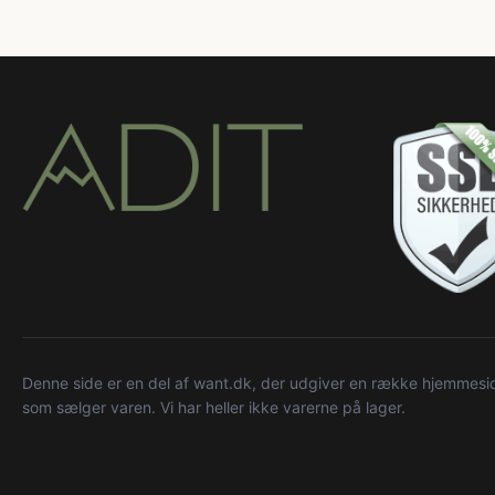
Denne side er en del af want.dk, der udgiver en række hjemmeside
som sælger varen. Vi har heller ikke varerne på lager.