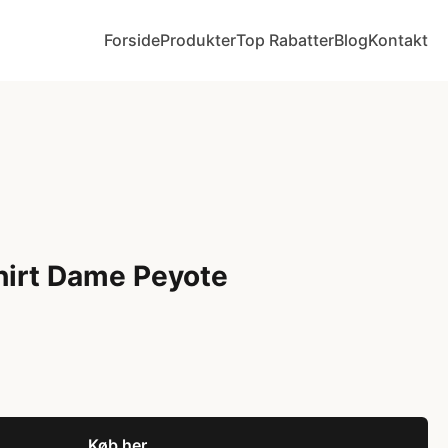
Forside
Produkter
Top Rabatter
Blog
Kontakt
irt Dame Peyote
Køb her