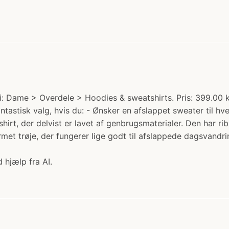
Dame > Overdele > Hoodies & sweatshirts. Pris: 399.00 kr.
astisk valg, hvis du: - Ønsker en afslappet sweater til hver
rt, der delvist er lavet af genbrugsmaterialer. Den har r
ærmet trøje, der fungerer lige godt til afslappede dagsvan
 hjælp fra AI.