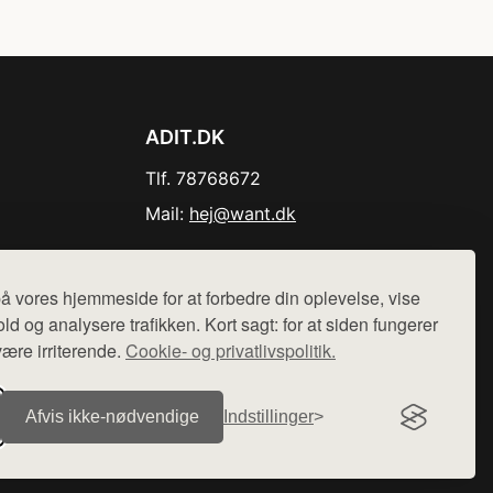
ADIT.DK
Tlf. 78768672
Mail:
hej@want.dk
Cookie- og privatlivspolitik
å vores hjemmeside for at forbedre din oplevelse, vise
ld og analysere trafikken. Kort sagt: for at siden fungerer
være irriterende.
Cookie- og privatlivspolitik.
r sælges ikke varer fra denne side - vi henviser til de shops,
Afvis ikke‑nødvendige
Indstillinger