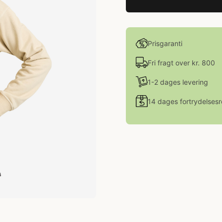
Prisgaranti
Fri fragt over kr. 800
1-2 dages levering
14 dages fortrydelsesr