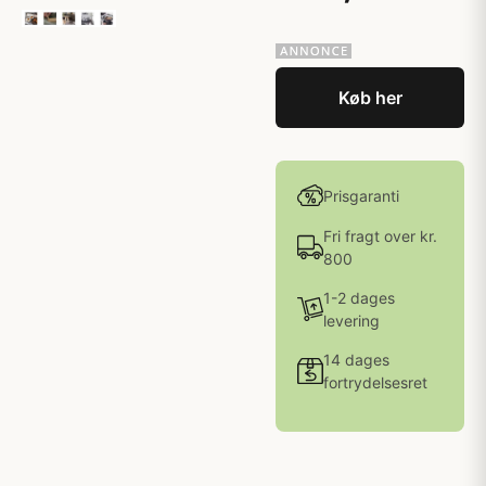
Køb her
Prisgaranti
Fri fragt over kr.
800
1-2 dages
levering
14 dages
fortrydelsesret