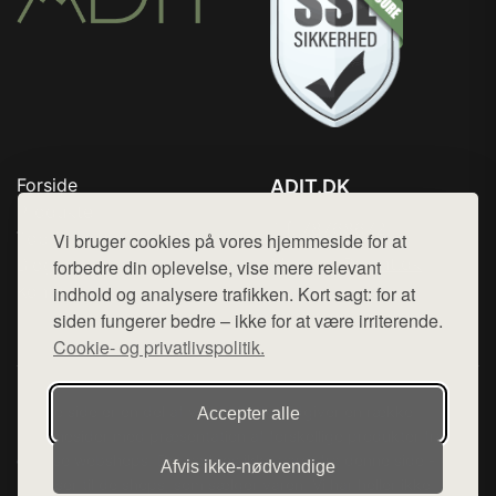
Forside
ADIT.DK
Produkter
Tlf. 78768672
Top Rabatter
Vi bruger cookies på vores hjemmeside for at
Mail:
hej@want.dk
Blog
forbedre din oplevelse, vise mere relevant
Kontakt
indhold og analysere trafikken. Kort sagt: for at
Cookie- og privatlivspolitik
siden fungerer bedre – ikke for at være irriterende.
Cookie- og privatlivspolitik.
Denne side er en del af want.dk, der udgiver en række
Accepter alle
hjemmesider med præsentation af forskellige produkter fra
diverse webshops. Der sælges ikke varer fra denne side - vi
Afvis ikke‑nødvendige
henviser til de shops, som sælger varen. Vi har heller ikke