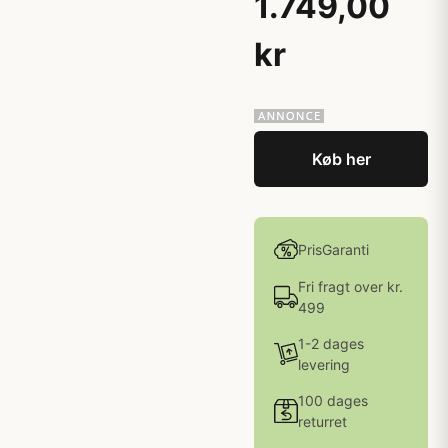
1.749,00
kr
Køb her
PrisGaranti
Fri fragt over kr.
499
1-2 dages
levering
100 dages
returret