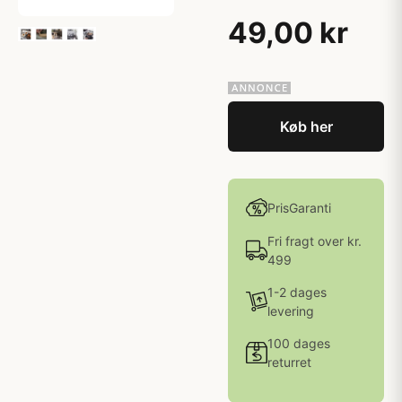
49,00 kr
Køb her
PrisGaranti
Fri fragt over kr.
499
1-2 dages
levering
100 dages
returret