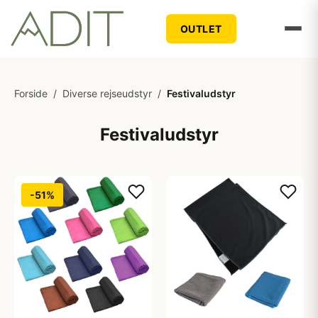
OUTLET
Forside
/
Diverse rejseudstyr
/
Festivaludstyr
Festivaludstyr
-51%