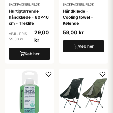
BACKPACKERLIFE.DK
BACKPACKERLIFE.DK
Hurtigtørrende
Håndklæde -
håndklæde - 80x40
Cooling towel -
cm - Treklife
Kølende
29,00
59,00 kr
VEJL. PRIS
59,00 kr
kr
Køb her
Køb her